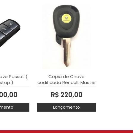
ave Passat (
Cópia de Chave
stop )
codificada Renault Master
simples apos 2014
100,00
R$ 220,00
mento
Lançamento