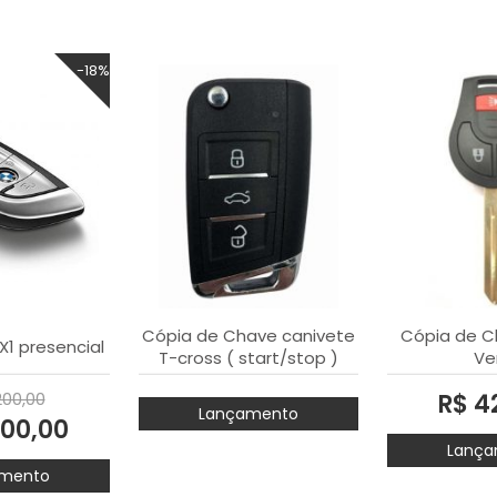
-18%
Cópia de Chave canivete
Cópia de C
1 presencial
T-cross ( start/stop )
Ve
tcross
200,00
R$ 4
Lançamento
800,00
Lança
mento