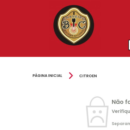
PÁGINA INICIAL
CITROEN
Não f
Verifiq
Separamo