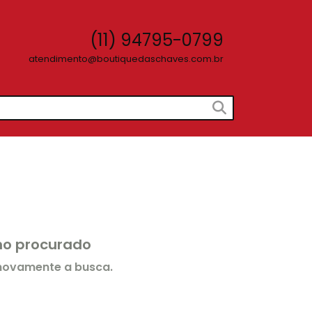
(11) 94795-0799
atendimento@boutiquedaschaves.com.br
rmo procurado
 novamente a busca.