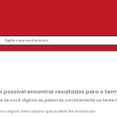
oi possível encontrar resultados para o te
ue se você digitou as palavras corretamente ou tente
s alguns itens abaixo que podem lhe interessar!